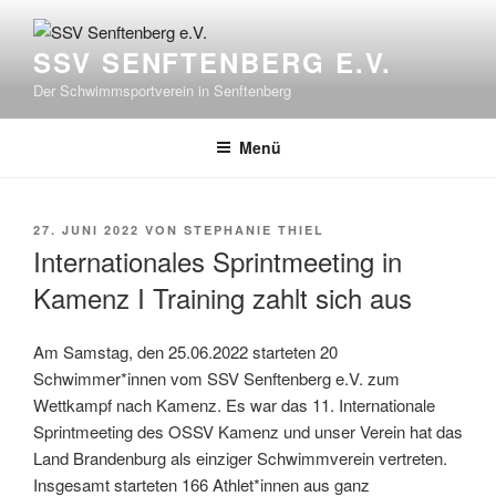
Zum
Inhalt
SSV SENFTENBERG E.V.
springen
Der Schwimmsportverein in Senftenberg
Menü
VERÖFFENTLICHT
27. JUNI 2022
VON
STEPHANIE THIEL
AM
Internationales Sprintmeeting in
Kamenz I Training zahlt sich aus
Am Samstag, den 25.06.2022 starteten 20
Schwimmer*innen vom SSV Senftenberg e.V. zum
Wettkampf nach Kamenz. Es war das 11. Internationale
Sprintmeeting des OSSV Kamenz und unser Verein hat das
Land Brandenburg als einziger Schwimmverein vertreten.
Insgesamt starteten 166 Athlet*innen aus ganz