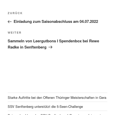
p
o
r
p
k
Beitragsnavigation
Vorheriger
ZURÜCK
Beitrag
Einladung zum Saisonabschluss am 04.07.2022
Nächster
WEITER
Beitrag
Sammeln von Leergutbons I Spendenbox bei Rewe
Radke in Senftenberg
Starke Auftritte bei den Offenen Thüringer Meisterschaften in Gera
SSV Senftenberg unterstützt die 5-Seen-Challenge