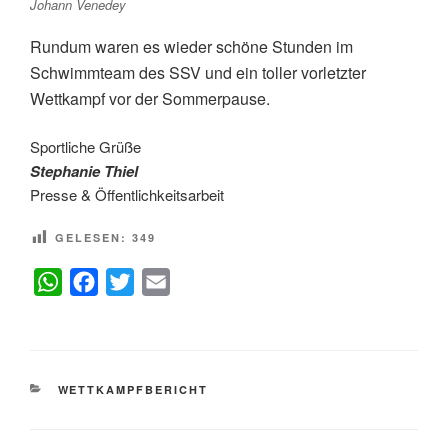
Johann Venedey
Rundum waren es wieder schöne Stunden im
Schwimmteam des SSV und ein
toller vorletzter
Wettkampf vor der Sommerpause.
Sportliche Grüße
Stephanie Thiel
Presse & Öffentlichkeitsarbeit
GELESEN:
349
W
F
T
E
h
a
w
m
a
c
i
a
t
e
t
i
KATEGORIEN
WETTKAMPFBERICHT
s
b
t
l
A
o
e