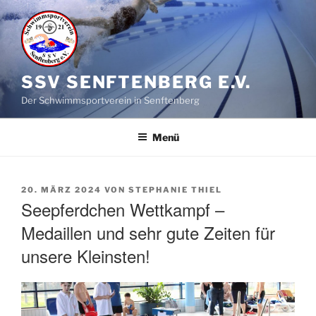
Zum
Inhalt
springen
SSV SENFTENBERG E.V.
Der Schwimmsportverein in Senftenberg
Menü
VERÖFFENTLICHT
20. MÄRZ 2024
VON
STEPHANIE THIEL
AM
Seepferdchen Wettkampf –
Medaillen und sehr gute Zeiten für
unsere Kleinsten!