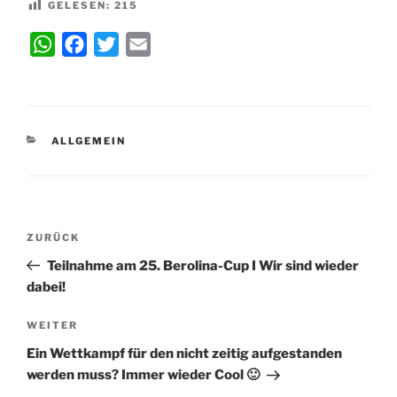
GELESEN:
215
W
F
T
E
h
a
w
m
a
c
i
a
t
e
t
i
KATEGORIEN
ALLGEMEIN
s
b
t
l
A
o
e
p
o
r
p
k
Beitragsnavigation
Vorheriger
ZURÜCK
Beitrag
Teilnahme am 25. Berolina-Cup I Wir sind wieder
dabei!
Nächster
WEITER
Beitrag
Ein Wettkampf für den nicht zeitig aufgestanden
werden muss? Immer wieder Cool 🙂