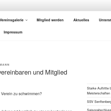
SSV SENFTENBERG E.V
Vereinsgalerie
Mitglied werden
Aktuelles
Unterst
r Schwimmsportverein in Senftenberg
Impressum
FMANN
vereinbaren und Mitglied
Starke Auftritte
Meisterschaften 
m Verein zu schwimmen?
SSV Senftenberg
Saisonabschlus