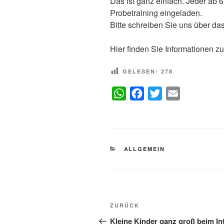
Das ist ganz einfach. Jeder ab 6
Probetraining eingeladen.
Bitte schreiben Sie uns über da
Hier finden Sie Informationen z
GELESEN:
278
W
F
T
E
h
a
w
m
a
c
i
a
t
e
t
i
s
b
t
l
KATEGORIEN
ALLGEMEIN
A
o
e
p
o
r
p
k
Beitragsnavigation
Vorheriger
ZURÜCK
Beitrag
Kleine Kinder ganz groß beim Int