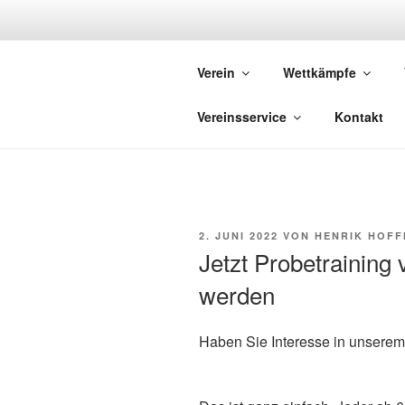
Zum
Inhalt
springen
Verein
Wettkämpfe
De
Vereinsservice
Kontakt
VERÖFFENTLICHT
2. JUNI 2022
VON
HENRIK HOF
AM
Jetzt Probetraining 
werden
Haben Sie Interesse in unsere