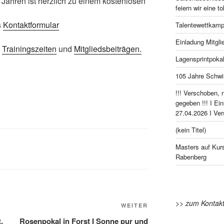
 Jahren ist herzlich zu einem kostenlosen
feiern wir eine to
s
Kontaktformular
Talentewettkamp
Einladung Mitgl
u
Trainingszeiten
und
Mitgliedsbeiträgen.
Lagensprintpokal
105 Jahre Schwi
!!! Verschoben, 
gegeben !!! I Ei
27.04.2026 I Ve
(kein Titel)
Masters auf Kurs
Rabenberg
>> zum Kontakt
Nächster
WEITER
Beitrag
.
Rosenpokal in Forst I Sonne pur und