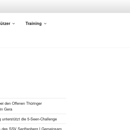
.
ützer
Training
 bei den Offenen Thüringer
in Gera
 unterstützt die 5-Seen-Challenge
s des SSV Senftenberg I Gemeinsam